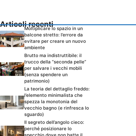
Articoli recenti
Moltiplicare lo spazio in un
balcone stretto: l’errore da
evitare per creare un nuovo
ambiente
Brutto ma indistruttibile: il
trucco della “seconda pelle”
per salvare i vecchi mobili
(senza spendere un
patrimonio)
La teoria del dettaglio freddo:
l’elemento minimalista che
spezza la monotonia del
vecchio bagno (e rinfresca lo
sguardo)
Il segreto dell’angolo cieco:
perché posizionare lo
specchio dove non batte il