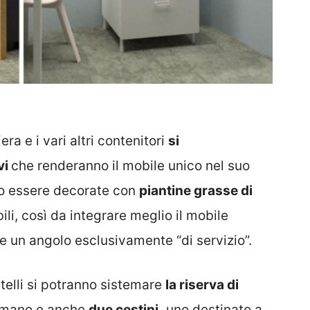
ra e i vari altri contenitori
si
vi
che renderanno il mobile unico nel suo
ro essere decorate con
piantine grasse di
li, così da integrare meglio il mobile
e un angolo esclusivamente “di servizio”.
telli si potranno sistemare
la riserva di
i mano e anche
due cestini,
uno destinato a