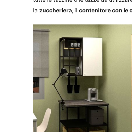
la
zuccheriera,
il
contenitore con le 