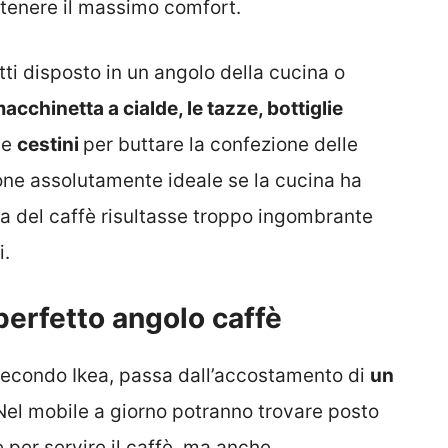
ttenere il massimo comfort.
ti disposto in un angolo della cucina o
acchinetta a cialde, le tazze, bottiglie
a
e
cestini
per buttare la confezione delle
zione assolutamente ideale se la cucina ha
ta del caffè risultasse troppo ingombrante
i.
perfetto angolo caffè
 secondo Ikea, passa dall’accostamento di
un
el mobile a giorno potranno trovare posto
re per servire il caffè, ma anche