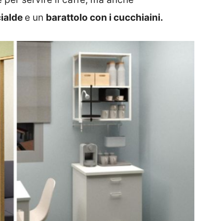
cialde
e un
barattolo con i cucchiaini.