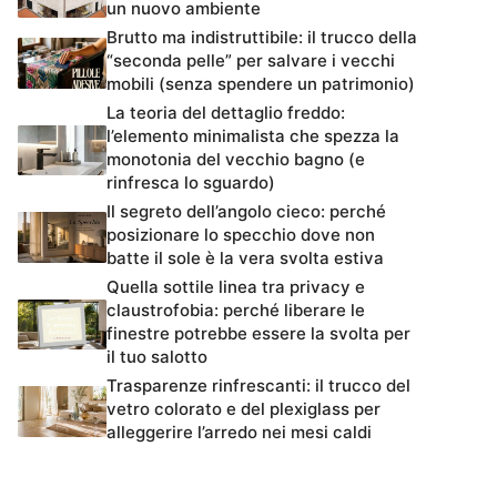
un nuovo ambiente
Brutto ma indistruttibile: il trucco della
“seconda pelle” per salvare i vecchi
mobili (senza spendere un patrimonio)
La teoria del dettaglio freddo:
l’elemento minimalista che spezza la
monotonia del vecchio bagno (e
rinfresca lo sguardo)
Il segreto dell’angolo cieco: perché
posizionare lo specchio dove non
batte il sole è la vera svolta estiva
Quella sottile linea tra privacy e
claustrofobia: perché liberare le
finestre potrebbe essere la svolta per
il tuo salotto
Trasparenze rinfrescanti: il trucco del
vetro colorato e del plexiglass per
alleggerire l’arredo nei mesi caldi