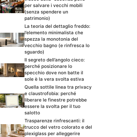
per salvare i vecchi mobili
(senza spendere un
patrimonio)
La teoria del dettaglio freddo:
l’elemento minimalista che
spezza la monotonia del
vecchio bagno (e rinfresca lo
sguardo)
Il segreto dell’angolo cieco:
perché posizionare lo
specchio dove non batte il
sole è la vera svolta estiva
Quella sottile linea tra privacy
e claustrofobia: perché
liberare le finestre potrebbe
essere la svolta per il tuo
salotto
Trasparenze rinfrescanti: il
trucco del vetro colorato e del
plexiglass per alleggerire