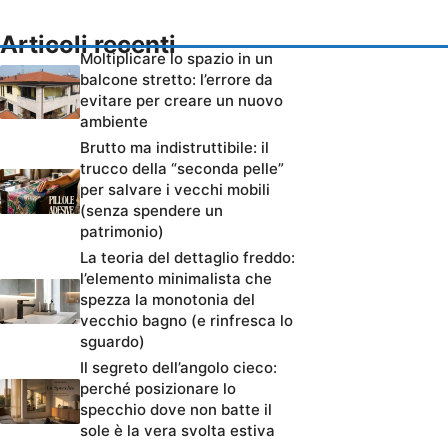
Articoli recenti
Moltiplicare lo spazio in un
balcone stretto: l’errore da
evitare per creare un nuovo
ambiente
Brutto ma indistruttibile: il
trucco della “seconda pelle”
per salvare i vecchi mobili
(senza spendere un
patrimonio)
La teoria del dettaglio freddo:
l’elemento minimalista che
spezza la monotonia del
vecchio bagno (e rinfresca lo
sguardo)
Il segreto dell’angolo cieco:
perché posizionare lo
specchio dove non batte il
sole è la vera svolta estiva