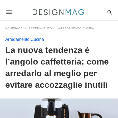
La+nuova+tendenza+%C3%A9+l%26%238217%3Bangolo+caffette
designmagit
/articolo/la-
nuova-
tendenza-
e-
HOMEPAGE
ARREDAMENTO
ARREDAMENTO CUCINA
langolo-
caffetteria-
come-
Arredamento Cucina
arredarlo-
al-
La nuova tendenza é
meglio-
per-
l’angolo caffetteria: come
evitare-
accozzaglie-
inutili/211013/amp/
arredarlo al meglio per
evitare accozzaglie inutili