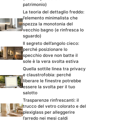
patrimonio)
La teoria del dettaglio freddo:
l’elemento minimalista che
spezza la monotonia del
vecchio bagno (e rinfresca lo
sguardo)
Il segreto dell’angolo cieco:
perché posizionare lo
specchio dove non batte il
sole è la vera svolta estiva
Quella sottile linea tra privacy
e claustrofobia: perché
liberare le finestre potrebbe
essere la svolta per il tuo
salotto
Trasparenze rinfrescanti: il
trucco del vetro colorato e del
plexiglass per alleggerire
l’arredo nei mesi caldi