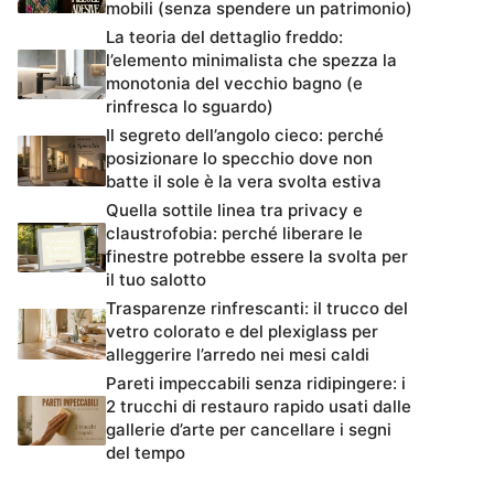
mobili (senza spendere un patrimonio)
La teoria del dettaglio freddo:
l’elemento minimalista che spezza la
monotonia del vecchio bagno (e
rinfresca lo sguardo)
Il segreto dell’angolo cieco: perché
posizionare lo specchio dove non
batte il sole è la vera svolta estiva
Quella sottile linea tra privacy e
claustrofobia: perché liberare le
finestre potrebbe essere la svolta per
il tuo salotto
Trasparenze rinfrescanti: il trucco del
vetro colorato e del plexiglass per
alleggerire l’arredo nei mesi caldi
Pareti impeccabili senza ridipingere: i
2 trucchi di restauro rapido usati dalle
gallerie d’arte per cancellare i segni
del tempo