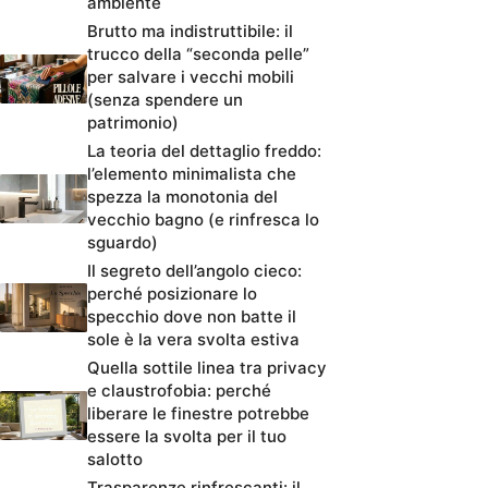
ambiente
Brutto ma indistruttibile: il
trucco della “seconda pelle”
per salvare i vecchi mobili
(senza spendere un
patrimonio)
La teoria del dettaglio freddo:
l’elemento minimalista che
spezza la monotonia del
vecchio bagno (e rinfresca lo
sguardo)
Il segreto dell’angolo cieco:
perché posizionare lo
specchio dove non batte il
sole è la vera svolta estiva
Quella sottile linea tra privacy
e claustrofobia: perché
liberare le finestre potrebbe
essere la svolta per il tuo
salotto
Trasparenze rinfrescanti: il