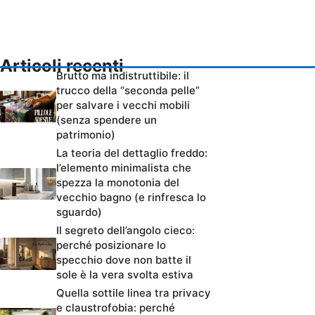
Articoli recenti
Brutto ma indistruttibile: il
trucco della “seconda pelle”
per salvare i vecchi mobili
(senza spendere un
patrimonio)
La teoria del dettaglio freddo:
l’elemento minimalista che
spezza la monotonia del
vecchio bagno (e rinfresca lo
sguardo)
Il segreto dell’angolo cieco:
perché posizionare lo
specchio dove non batte il
sole è la vera svolta estiva
Quella sottile linea tra privacy
e claustrofobia: perché