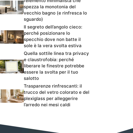
l’elemento minimalista che
spezza la monotonia del
vecchio bagno (e rinfresca lo
sguardo)
Il segreto dell’angolo cieco:
perché posizionare lo
specchio dove non batte il
sole è la vera svolta estiva
Quella sottile linea tra privacy
e claustrofobia: perché
liberare le finestre potrebbe
essere la svolta per il tuo
salotto
Trasparenze rinfrescanti: il
trucco del vetro colorato e del
plexiglass per alleggerire
l’arredo nei mesi caldi