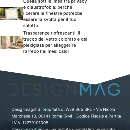
Quella sottile linea tra privacy
e claustrofobia: perché
liberare le finestre potrebbe
essere la svolta per il tuo
salotto
Trasparenze rinfrescanti: il
trucco del vetro colorato e del
plexiglass per alleggerire
l’arredo nei mesi caldi
Designmag.it di proprietà di WEB 365 SRL - Via Nicola
Marchese 10, 00141 Roma (RM) - Codice Fiscale e Partita
I.V.A. 12279101005
Designmag.it non è una testata giornalistica, in quanto