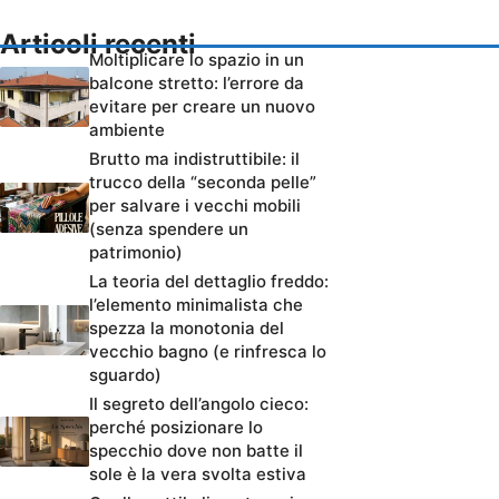
Articoli recenti
Moltiplicare lo spazio in un
balcone stretto: l’errore da
evitare per creare un nuovo
ambiente
Brutto ma indistruttibile: il
trucco della “seconda pelle”
per salvare i vecchi mobili
(senza spendere un
patrimonio)
La teoria del dettaglio freddo:
l’elemento minimalista che
spezza la monotonia del
vecchio bagno (e rinfresca lo
sguardo)
Il segreto dell’angolo cieco:
perché posizionare lo
specchio dove non batte il
sole è la vera svolta estiva