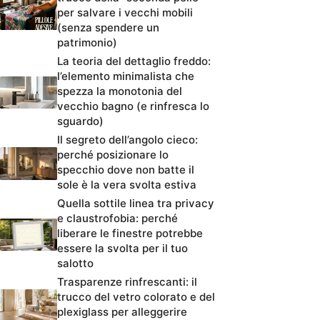
per salvare i vecchi mobili
(senza spendere un
patrimonio)
La teoria del dettaglio freddo:
l’elemento minimalista che
spezza la monotonia del
vecchio bagno (e rinfresca lo
sguardo)
Il segreto dell’angolo cieco:
perché posizionare lo
specchio dove non batte il
sole è la vera svolta estiva
Quella sottile linea tra privacy
e claustrofobia: perché
liberare le finestre potrebbe
essere la svolta per il tuo
salotto
Trasparenze rinfrescanti: il
trucco del vetro colorato e del
plexiglass per alleggerire