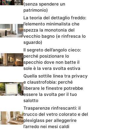
(senza spendere un
patrimonio)
La teoria del dettaglio freddo:
l’elemento minimalista che
spezza la monotonia del
vecchio bagno (e rinfresca lo
sguardo)
Il segreto dell’angolo cieco:
perché posizionare lo
specchio dove non batte il
sole è la vera svolta estiva
Quella sottile linea tra privacy
e claustrofobia: perché
liberare le finestre potrebbe
essere la svolta per il tuo
salotto
Trasparenze rinfrescanti: il
trucco del vetro colorato e del
plexiglass per alleggerire
l’arredo nei mesi caldi