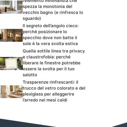
l’elemento minimalista che
spezza la monotonia del
vecchio bagno (e rinfresca lo
sguardo)
Il segreto dell’angolo cieco:
perché posizionare lo
specchio dove non batte il
sole è la vera svolta estiva
Quella sottile linea tra privacy
e claustrofobia: perché
liberare le finestre potrebbe
essere la svolta per il tuo
salotto
Trasparenze rinfrescanti: il
trucco del vetro colorato e del
plexiglass per alleggerire
l’arredo nei mesi caldi