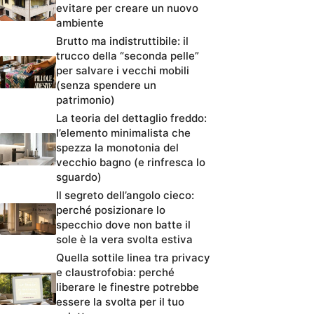
evitare per creare un nuovo
ambiente
Brutto ma indistruttibile: il
trucco della “seconda pelle”
per salvare i vecchi mobili
(senza spendere un
patrimonio)
La teoria del dettaglio freddo:
l’elemento minimalista che
spezza la monotonia del
vecchio bagno (e rinfresca lo
sguardo)
Il segreto dell’angolo cieco:
perché posizionare lo
specchio dove non batte il
sole è la vera svolta estiva
Quella sottile linea tra privacy
e claustrofobia: perché
liberare le finestre potrebbe
essere la svolta per il tuo