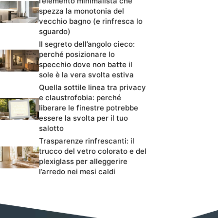
l’elemento minimalista che
spezza la monotonia del
vecchio bagno (e rinfresca lo
sguardo)
Il segreto dell’angolo cieco:
perché posizionare lo
specchio dove non batte il
sole è la vera svolta estiva
Quella sottile linea tra privacy
e claustrofobia: perché
liberare le finestre potrebbe
essere la svolta per il tuo
salotto
Trasparenze rinfrescanti: il
trucco del vetro colorato e del
plexiglass per alleggerire
l’arredo nei mesi caldi