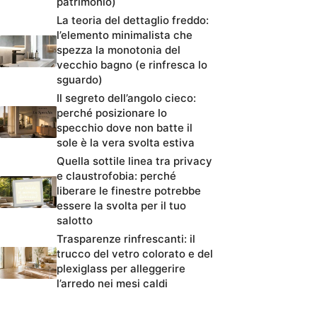
patrimonio)
La teoria del dettaglio freddo:
l’elemento minimalista che
spezza la monotonia del
vecchio bagno (e rinfresca lo
sguardo)
Il segreto dell’angolo cieco:
perché posizionare lo
specchio dove non batte il
sole è la vera svolta estiva
Quella sottile linea tra privacy
e claustrofobia: perché
liberare le finestre potrebbe
essere la svolta per il tuo
salotto
Trasparenze rinfrescanti: il
trucco del vetro colorato e del
plexiglass per alleggerire
l’arredo nei mesi caldi