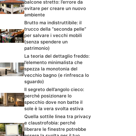
balcone stretto: l’errore da
evitare per creare un nuovo
ambiente
Brutto ma indistruttibile: il
trucco della “seconda pelle”
per salvare i vecchi mobili
(senza spendere un
patrimonio)
La teoria del dettaglio freddo:
l’elemento minimalista che
spezza la monotonia del
vecchio bagno (e rinfresca lo
sguardo)
Il segreto dell’angolo cieco:
perché posizionare lo
specchio dove non batte il
sole è la vera svolta estiva
Quella sottile linea tra privacy
e claustrofobia: perché
liberare le finestre potrebbe
essere la svolta per il tuo