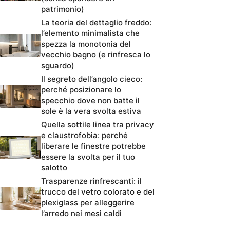
patrimonio)
La teoria del dettaglio freddo:
l’elemento minimalista che
spezza la monotonia del
vecchio bagno (e rinfresca lo
sguardo)
Il segreto dell’angolo cieco:
perché posizionare lo
specchio dove non batte il
sole è la vera svolta estiva
Quella sottile linea tra privacy
e claustrofobia: perché
liberare le finestre potrebbe
essere la svolta per il tuo
salotto
Trasparenze rinfrescanti: il
trucco del vetro colorato e del
plexiglass per alleggerire
l’arredo nei mesi caldi