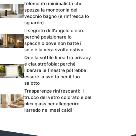
l’elemento minimalista che
spezza la monotonia del
vecchio bagno (e rinfresca lo
sguardo)
Il segreto dell’angolo cieco:
perché posizionare lo
specchio dove non batte il
sole è la vera svolta estiva
Quella sottile linea tra privacy
e claustrofobia: perché
liberare le finestre potrebbe
essere la svolta per il tuo
salotto
Trasparenze rinfrescanti: il
trucco del vetro colorato e del
plexiglass per alleggerire
l’arredo nei mesi caldi