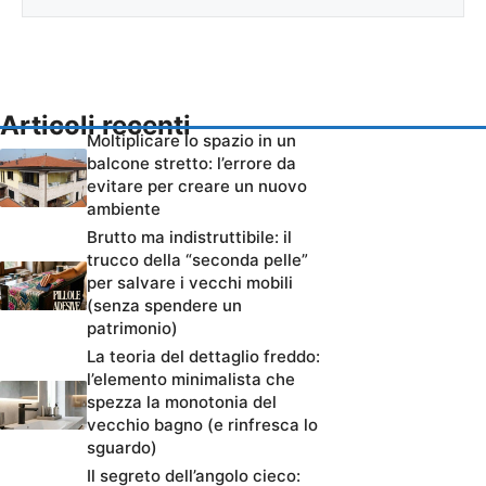
Articoli recenti
Moltiplicare lo spazio in un
balcone stretto: l’errore da
evitare per creare un nuovo
ambiente
Brutto ma indistruttibile: il
trucco della “seconda pelle”
per salvare i vecchi mobili
(senza spendere un
patrimonio)
La teoria del dettaglio freddo:
l’elemento minimalista che
spezza la monotonia del
vecchio bagno (e rinfresca lo
sguardo)
Il segreto dell’angolo cieco: