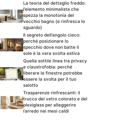
La teoria del dettaglio freddo:
l’elemento minimalista che
spezza la monotonia del
vecchio bagno (e rinfresca lo
sguardo)
Il segreto dell’angolo cieco:
perché posizionare lo
specchio dove non batte il
sole è la vera svolta estiva
Quella sottile linea tra privacy
e claustrofobia: perché
liberare le finestre potrebbe
essere la svolta per il tuo
salotto
Trasparenze rinfrescanti: il
trucco del vetro colorato e del
plexiglass per alleggerire
l’arredo nei mesi caldi