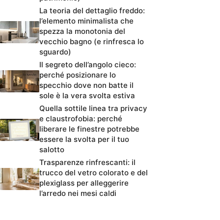
La teoria del dettaglio freddo:
l’elemento minimalista che
spezza la monotonia del
vecchio bagno (e rinfresca lo
sguardo)
Il segreto dell’angolo cieco:
perché posizionare lo
specchio dove non batte il
sole è la vera svolta estiva
Quella sottile linea tra privacy
e claustrofobia: perché
liberare le finestre potrebbe
essere la svolta per il tuo
salotto
Trasparenze rinfrescanti: il
trucco del vetro colorato e del
plexiglass per alleggerire
l’arredo nei mesi caldi