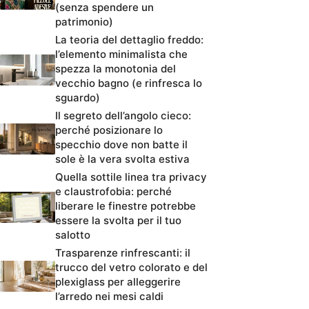
(senza spendere un
patrimonio)
La teoria del dettaglio freddo:
l’elemento minimalista che
spezza la monotonia del
vecchio bagno (e rinfresca lo
sguardo)
Il segreto dell’angolo cieco:
perché posizionare lo
specchio dove non batte il
sole è la vera svolta estiva
Quella sottile linea tra privacy
e claustrofobia: perché
liberare le finestre potrebbe
essere la svolta per il tuo
salotto
Trasparenze rinfrescanti: il
trucco del vetro colorato e del
plexiglass per alleggerire
l’arredo nei mesi caldi