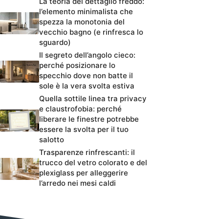
La teoria del dettaglio freddo:
l’elemento minimalista che
spezza la monotonia del
vecchio bagno (e rinfresca lo
sguardo)
Il segreto dell’angolo cieco:
perché posizionare lo
specchio dove non batte il
sole è la vera svolta estiva
Quella sottile linea tra privacy
e claustrofobia: perché
liberare le finestre potrebbe
essere la svolta per il tuo
salotto
Trasparenze rinfrescanti: il
trucco del vetro colorato e del
plexiglass per alleggerire
l’arredo nei mesi caldi