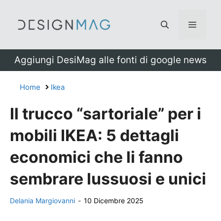
Vai
al
Menu
contenuto
Aggiungi DesiMag alle fonti di google news
Home
Ikea
Il trucco “sartoriale” per i
mobili IKEA: 5 dettagli
economici che li fanno
sembrare lussuosi e unici
Delania Margiovanni
-
10 Dicembre 2025