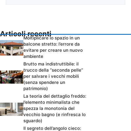
Articoli recenti
Moltiplicare lo spazio in un
balcone stretto: l’errore da
evitare per creare un nuovo
ambiente
Brutto ma indistruttibile: il
trucco della “seconda pelle”
per salvare i vecchi mobili
(senza spendere un
patrimonio)
La teoria del dettaglio freddo:
l’elemento minimalista che
spezza la monotonia del
vecchio bagno (e rinfresca lo
sguardo)
Il segreto dell’angolo cieco: