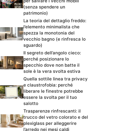
per salvare i vecchi mobili
(senza spendere un
patrimonio)
La teoria del dettaglio freddo:
l’elemento minimalista che
spezza la monotonia del
vecchio bagno (e rinfresca lo
sguardo)
Il segreto dell’angolo cieco:
perché posizionare lo
specchio dove non batte il
sole è la vera svolta estiva
Quella sottile linea tra privacy
e claustrofobia: perché
liberare le finestre potrebbe
essere la svolta per il tuo
salotto
Trasparenze rinfrescanti: il
trucco del vetro colorato e del
plexiglass per alleggerire
l’arredo nei mesi caldi