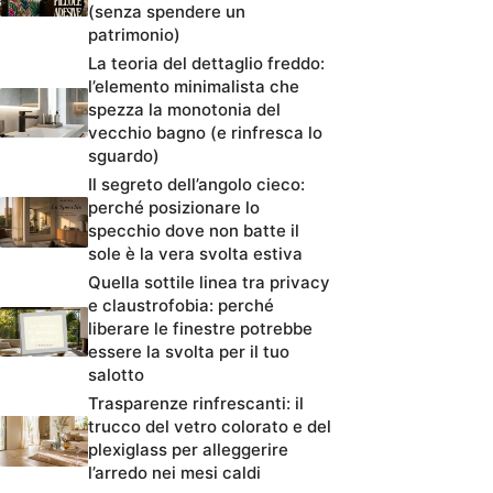
(senza spendere un
patrimonio)
La teoria del dettaglio freddo:
l’elemento minimalista che
spezza la monotonia del
vecchio bagno (e rinfresca lo
sguardo)
Il segreto dell’angolo cieco:
perché posizionare lo
specchio dove non batte il
sole è la vera svolta estiva
Quella sottile linea tra privacy
e claustrofobia: perché
liberare le finestre potrebbe
essere la svolta per il tuo
salotto
Trasparenze rinfrescanti: il
trucco del vetro colorato e del
plexiglass per alleggerire
l’arredo nei mesi caldi