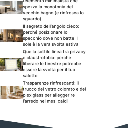
l’elemento minimalista che
spezza la monotonia del
vecchio bagno (e rinfresca lo
sguardo)
Il segreto dell’angolo cieco:
perché posizionare lo
specchio dove non batte il
sole è la vera svolta estiva
Quella sottile linea tra privacy
e claustrofobia: perché
liberare le finestre potrebbe
essere la svolta per il tuo
salotto
Trasparenze rinfrescanti: il
trucco del vetro colorato e del
plexiglass per alleggerire
l’arredo nei mesi caldi