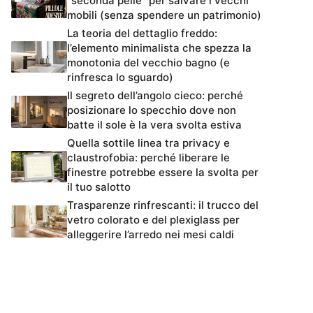
“seconda pelle” per salvare i vecchi
mobili (senza spendere un patrimonio)
La teoria del dettaglio freddo:
l’elemento minimalista che spezza la
monotonia del vecchio bagno (e
rinfresca lo sguardo)
Il segreto dell’angolo cieco: perché
posizionare lo specchio dove non
batte il sole è la vera svolta estiva
Quella sottile linea tra privacy e
claustrofobia: perché liberare le
finestre potrebbe essere la svolta per
il tuo salotto
Trasparenze rinfrescanti: il trucco del
vetro colorato e del plexiglass per
alleggerire l’arredo nei mesi caldi