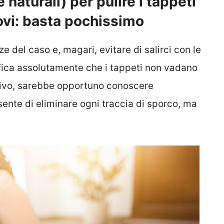
naturali) per pulire i tappeti
uovi: basta pochissimo
e del caso e, magari, evitare di salirci con le
fica assolutamente che i tappeti non vadano
otivo, sarebbe opportuno conoscere
ente di eliminare ogni traccia di sporco, ma