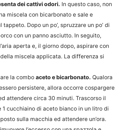
senta dei cattivi odori.
In questo caso, non
una miscela con bicarbonato e sale e
tappeto. Dopo un po’, spruzzare un po’ di
orco con un panno asciutto. In seguito,
l’aria aperta e, il giorno dopo, aspirare con
i della miscela applicata. La differenza si
usare la combo
aceto e bicarbonato.
Qualora
vessero persistere, allora occorre cospargere
ed attendere circa 30 minuti. Trascorso il
 cucchiaino di aceto bianco in un litro di
posto sulla macchia ed attendere un’ora.
 rimuovere l’eccesso con una spazzola e