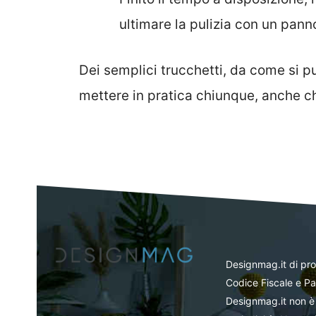
ultimare la pulizia con un pann
Dei semplici trucchetti, da come si
mettere in pratica chiunque, anche ch
Designmag.it di pr
Codice Fiscale e Pa
Designmag.it non è 