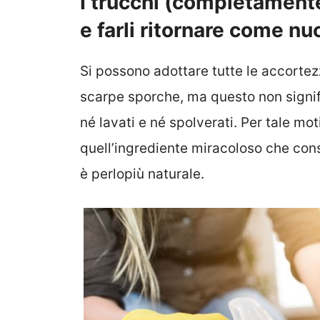
I trucchi (completamente 
e farli ritornare come n
Si possono adottare tutte le accortezz
scarpe sporche, ma questo non signi
né lavati e né spolverati. Per tale m
quell’ingrediente miracoloso che cons
è perlopiù naturale.