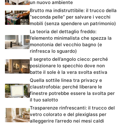
un nuovo ambiente
Brutto ma indistruttibile: il trucco della
“seconda pelle” per salvare i vecchi
mobili (senza spendere un patrimonio)
La teoria del dettaglio freddo:
l’elemento minimalista che spezza la
monotonia del vecchio bagno (e
rinfresca lo sguardo)
Il segreto dell’angolo cieco: perché
posizionare lo specchio dove non
batte il sole è la vera svolta estiva
Quella sottile linea tra privacy e
claustrofobia: perché liberare le
finestre potrebbe essere la svolta per
il tuo salotto
Trasparenze rinfrescanti: il trucco del
vetro colorato e del plexiglass per
alleggerire l’arredo nei mesi caldi