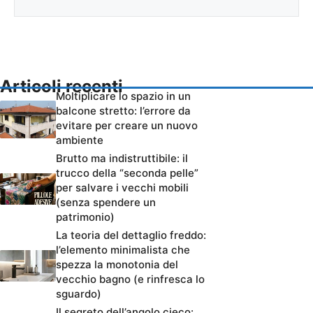
Articoli recenti
Moltiplicare lo spazio in un
balcone stretto: l’errore da
evitare per creare un nuovo
ambiente
Brutto ma indistruttibile: il
trucco della “seconda pelle”
per salvare i vecchi mobili
(senza spendere un
patrimonio)
La teoria del dettaglio freddo:
l’elemento minimalista che
spezza la monotonia del
vecchio bagno (e rinfresca lo
sguardo)
Il segreto dell’angolo cieco: