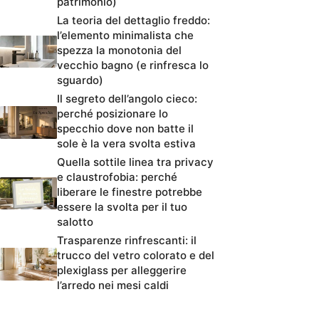
patrimonio)
La teoria del dettaglio freddo:
l’elemento minimalista che
spezza la monotonia del
vecchio bagno (e rinfresca lo
sguardo)
Il segreto dell’angolo cieco:
perché posizionare lo
specchio dove non batte il
sole è la vera svolta estiva
Quella sottile linea tra privacy
e claustrofobia: perché
liberare le finestre potrebbe
essere la svolta per il tuo
salotto
Trasparenze rinfrescanti: il
trucco del vetro colorato e del
plexiglass per alleggerire
l’arredo nei mesi caldi