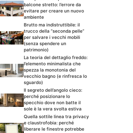
balcone stretto: l’errore da
evitare per creare un nuovo
ambiente
Brutto ma indistruttibile: il
trucco della “seconda pelle”
per salvare i vecchi mobili
(senza spendere un
patrimonio)
La teoria del dettaglio freddo:
l’elemento minimalista che
spezza la monotonia del
vecchio bagno (e rinfresca lo
sguardo)
Il segreto dell’angolo cieco:
perché posizionare lo
specchio dove non batte il
sole è la vera svolta estiva
Quella sottile linea tra privacy
e claustrofobia: perché
liberare le finestre potrebbe