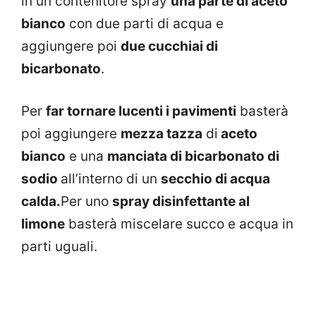
in un contenitore spray
una parte di aceto
bianco
con due parti di acqua e
aggiungere poi
due cucchiai di
bicarbonato
.
Per
far tornare lucenti i pavimenti
basterà
poi aggiungere
mezza tazza
di
aceto
bianco
e una
manciata di bicarbonato di
sodio
all’interno di un
secchio di acqua
calda.
Per uno
spray disinfettante al
limone
basterà miscelare succo e acqua in
parti uguali.