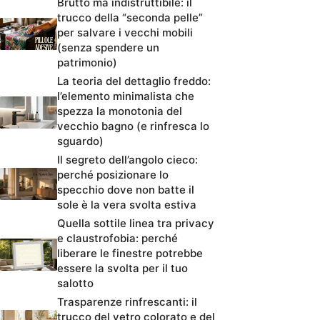
Brutto ma indistruttibile: il
trucco della “seconda pelle”
per salvare i vecchi mobili
(senza spendere un
patrimonio)
La teoria del dettaglio freddo:
l’elemento minimalista che
spezza la monotonia del
vecchio bagno (e rinfresca lo
sguardo)
Il segreto dell’angolo cieco:
perché posizionare lo
specchio dove non batte il
sole è la vera svolta estiva
Quella sottile linea tra privacy
e claustrofobia: perché
liberare le finestre potrebbe
essere la svolta per il tuo
salotto
Trasparenze rinfrescanti: il
trucco del vetro colorato e del