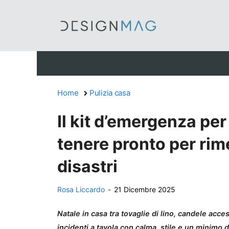
Vai
al
contenuto
Home
Pulizia casa
Il kit d’emergenza per
tenere pronto per rim
disastri
Rosa Liccardo
-
21 Dicembre 2025
Natale in casa tra tovaglie di lino, candele acc
incidenti a tavola con calma, stile e un minimo 