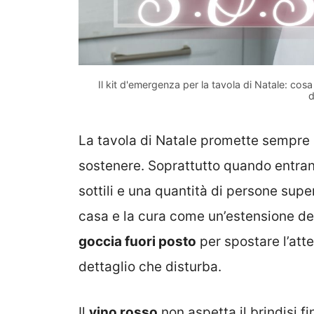
Il kit d'emergenza per la tavola di Natale: cosa
d
La tavola di Natale promette sempre
sostenere. Soprattutto quando entrano
sottili e una quantità di persone sup
casa e la cura come un’estensione de
goccia fuori posto
per spostare l’att
dettaglio che disturba.
Il
vino rosso
non aspetta il brindisi fi