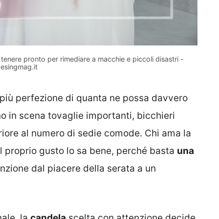
 tenere pronto per rimediare a macchie e piccoli disastri -
esingmag.it
 più perfezione di quanta ne possa davvero
 in scena tovaglie importanti, bicchieri
eriore al numero di sedie comode. Chi ama la
l proprio gusto lo sa bene, perché basta
una
enzione dal piacere della serata a un
nale, la
candela
scelta con attenzione decide