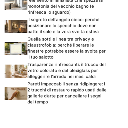
l’elemento minimalista che spezza la
monotonia del vecchio bagno (e
rinfresca lo sguardo)
Il segreto dell’angolo cieco: perché
posizionare lo specchio dove non
batte il sole è la vera svolta estiva
Quella sottile linea tra privacy e
claustrofobia: perché liberare le
finestre potrebbe essere la svolta per
il tuo salotto
Trasparenze rinfrescanti: il trucco del
vetro colorato e del plexiglass per
alleggerire l’arredo nei mesi caldi
Pareti impeccabili senza ridipingere: i
2 trucchi di restauro rapido usati dalle
gallerie d’arte per cancellare i segni
del tempo