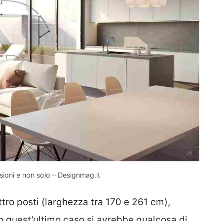
sioni e non solo – Designmag.it
ttro posti (larghezza tra 170 e 261 cm),
n quest’ultimo caso si avrebbe qualcosa di