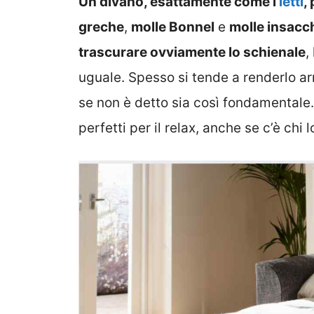
Un divano, esattamente come i
letti
,
greche
,
molle Bonnel
e
molle insacc
trascurare ovviamente lo schienale
,
uguale. Spesso si tende a renderlo ar
se non è detto sia così fondamentale. I
perfetti per il relax, anche se c’è chi