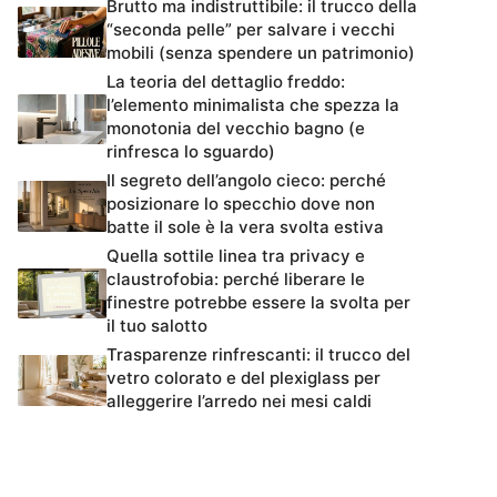
Brutto ma indistruttibile: il trucco della
“seconda pelle” per salvare i vecchi
mobili (senza spendere un patrimonio)
La teoria del dettaglio freddo:
l’elemento minimalista che spezza la
monotonia del vecchio bagno (e
rinfresca lo sguardo)
Il segreto dell’angolo cieco: perché
posizionare lo specchio dove non
batte il sole è la vera svolta estiva
Quella sottile linea tra privacy e
claustrofobia: perché liberare le
finestre potrebbe essere la svolta per
il tuo salotto
Trasparenze rinfrescanti: il trucco del
vetro colorato e del plexiglass per
alleggerire l’arredo nei mesi caldi