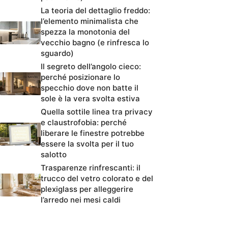
La teoria del dettaglio freddo:
l’elemento minimalista che
spezza la monotonia del
vecchio bagno (e rinfresca lo
sguardo)
Il segreto dell’angolo cieco:
perché posizionare lo
specchio dove non batte il
sole è la vera svolta estiva
Quella sottile linea tra privacy
e claustrofobia: perché
liberare le finestre potrebbe
essere la svolta per il tuo
salotto
Trasparenze rinfrescanti: il
trucco del vetro colorato e del
plexiglass per alleggerire
l’arredo nei mesi caldi