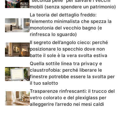
“seconda pelle” per salvare i vecchi
mobili (senza spendere un patrimonio)
La teoria del dettaglio freddo:
l’elemento minimalista che spezza la
monotonia del vecchio bagno (e
rinfresca lo sguardo)
Il segreto dell’angolo cieco: perché
posizionare lo specchio dove non
batte il sole è la vera svolta estiva
Quella sottile linea tra privacy e
claustrofobia: perché liberare le
finestre potrebbe essere la svolta per
il tuo salotto
Trasparenze rinfrescanti: il trucco del
vetro colorato e del plexiglass per
alleggerire l’arredo nei mesi caldi