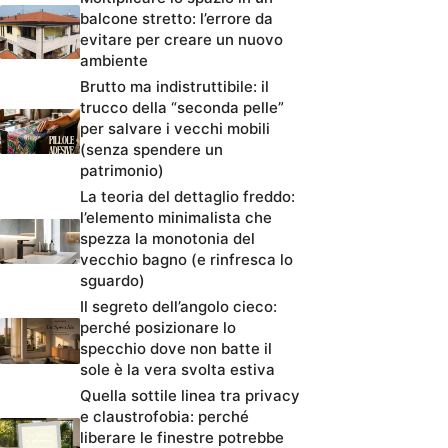
balcone stretto: l’errore da
evitare per creare un nuovo
ambiente
Brutto ma indistruttibile: il
trucco della “seconda pelle”
per salvare i vecchi mobili
(senza spendere un
patrimonio)
La teoria del dettaglio freddo:
l’elemento minimalista che
spezza la monotonia del
vecchio bagno (e rinfresca lo
sguardo)
Il segreto dell’angolo cieco:
perché posizionare lo
specchio dove non batte il
sole è la vera svolta estiva
Quella sottile linea tra privacy
e claustrofobia: perché
liberare le finestre potrebbe