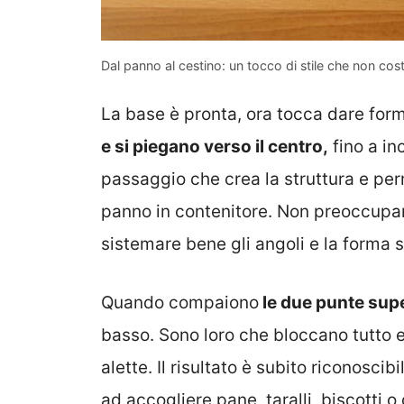
Dal panno al cestino: un tocco di stile che non cost
La base è pronta, ora tocca dare form
e si piegano verso il centro,
fino a in
passaggio che crea la struttura e per
panno in contenitore. Non preoccuparti
sistemare bene gli angoli e la forma 
Quando compaiono
le due punte supe
basso. Sono loro che bloccano tutto e
alette. Il risultato è subito riconoscibi
ad accogliere pane, taralli, biscotti o