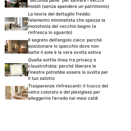
“seconda pelle” per salvare i vecchi
mobili (senza spendere un patrimonio)
La teoria del dettaglio freddo:
l’elemento minimalista che spezza la
monotonia del vecchio bagno (e
rinfresca lo sguardo)
Il segreto dell’angolo cieco: perché
posizionare lo specchio dove non
batte il sole è la vera svolta estiva
Quella sottile linea tra privacy e
claustrofobia: perché liberare le
finestre potrebbe essere la svolta per
il tuo salotto
Trasparenze rinfrescanti: il trucco del
vetro colorato e del plexiglass per
alleggerire l’arredo nei mesi caldi