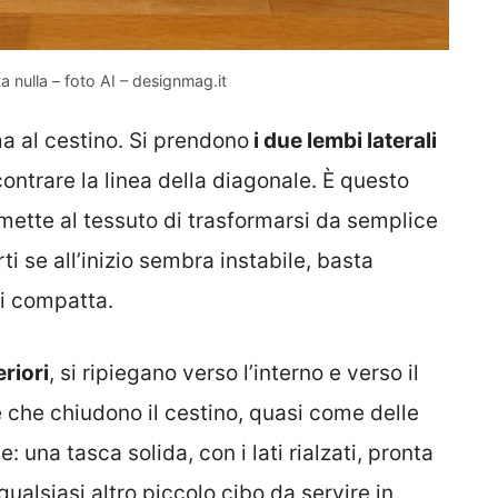
a nulla – foto AI – designmag.it
a al cestino. Si prendono
i due lembi laterali
contrare la linea della diagonale. È questo
mette al tessuto di trasformarsi da semplice
 se all’inizio sembra instabile, basta
si compatta.
riori
, si ripiegano verso l’interno e verso il
 che chiudono il cestino, quasi come delle
le: una tasca solida, con i lati rialzati, pronta
 qualsiasi altro piccolo cibo da servire in