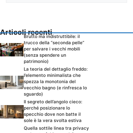
Articoli recenti
Brutto ma indistruttibile: il
trucco della “seconda pelle”
per salvare i vecchi mobili
(senza spendere un
patrimonio)
La teoria del dettaglio freddo:
l’elemento minimalista che
spezza la monotonia del
vecchio bagno (e rinfresca lo
sguardo)
Il segreto dell’angolo cieco:
perché posizionare lo
specchio dove non batte il
sole è la vera svolta estiva
Quella sottile linea tra privacy