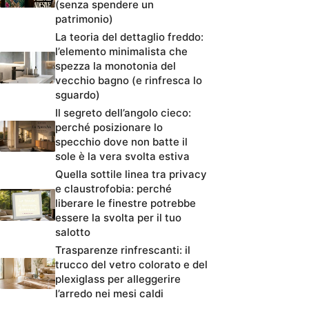
(senza spendere un
patrimonio)
La teoria del dettaglio freddo:
l’elemento minimalista che
spezza la monotonia del
vecchio bagno (e rinfresca lo
sguardo)
Il segreto dell’angolo cieco:
perché posizionare lo
specchio dove non batte il
sole è la vera svolta estiva
Quella sottile linea tra privacy
e claustrofobia: perché
liberare le finestre potrebbe
essere la svolta per il tuo
salotto
Trasparenze rinfrescanti: il
trucco del vetro colorato e del
plexiglass per alleggerire
l’arredo nei mesi caldi