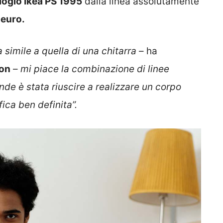
ologio Ikea PS 1995
dalla linea assolutamente
 euro.
simile a quella di una chitarra
– ha
on
–
mi piace la combinazione di linee
de è stata riuscire a realizzare un corpo
ica ben definita”.