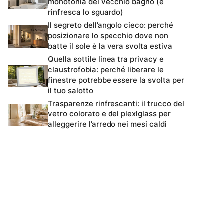
monotonia del vecchio bagno (e
rinfresca lo sguardo)
Il segreto dell’angolo cieco: perché
posizionare lo specchio dove non
batte il sole è la vera svolta estiva
Quella sottile linea tra privacy e
claustrofobia: perché liberare le
finestre potrebbe essere la svolta per
il tuo salotto
Trasparenze rinfrescanti: il trucco del
vetro colorato e del plexiglass per
alleggerire l’arredo nei mesi caldi