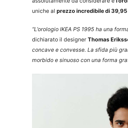
assolutamente da considerare è
l’or
uniche al
prezzo incredibile di 39,95
“L’orologio IKEA PS 1995 ha una forma 
dichiarato il designer
Thomas Erikss
concave e convesse. La sfida più gran
morbido e sinuoso con una forma graf