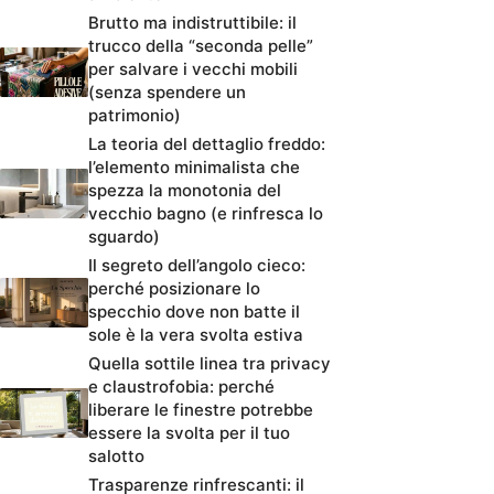
Brutto ma indistruttibile: il
trucco della “seconda pelle”
per salvare i vecchi mobili
(senza spendere un
patrimonio)
La teoria del dettaglio freddo:
l’elemento minimalista che
spezza la monotonia del
vecchio bagno (e rinfresca lo
sguardo)
Il segreto dell’angolo cieco:
perché posizionare lo
specchio dove non batte il
sole è la vera svolta estiva
Quella sottile linea tra privacy
e claustrofobia: perché
liberare le finestre potrebbe
essere la svolta per il tuo
salotto
Trasparenze rinfrescanti: il