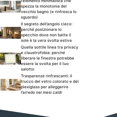
l’elemento minimalista che
spezza la monotonia del
vecchio bagno (e rinfresca lo
sguardo)
Il segreto dell’angolo cieco:
perché posizionare lo
specchio dove non batte il
sole è la vera svolta estiva
Quella sottile linea tra privacy
e claustrofobia: perché
liberare le finestre potrebbe
essere la svolta per il tuo
salotto
Trasparenze rinfrescanti: il
trucco del vetro colorato e del
plexiglass per alleggerire
l’arredo nei mesi caldi