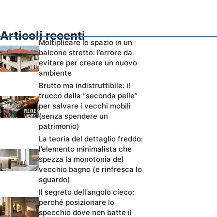
Articoli recenti
Moltiplicare lo spazio in un
balcone stretto: l’errore da
evitare per creare un nuovo
ambiente
Brutto ma indistruttibile: il
trucco della “seconda pelle”
per salvare i vecchi mobili
(senza spendere un
patrimonio)
La teoria del dettaglio freddo:
l’elemento minimalista che
spezza la monotonia del
vecchio bagno (e rinfresca lo
sguardo)
Il segreto dell’angolo cieco:
perché posizionare lo
specchio dove non batte il