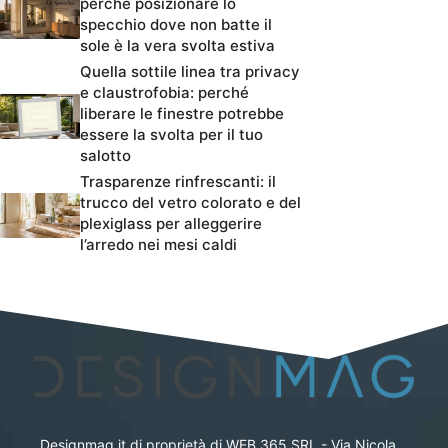
perché posizionare lo
specchio dove non batte il
sole è la vera svolta estiva
Quella sottile linea tra privacy
e claustrofobia: perché
liberare le finestre potrebbe
essere la svolta per il tuo
salotto
Trasparenze rinfrescanti: il
trucco del vetro colorato e del
plexiglass per alleggerire
l’arredo nei mesi caldi
Designmag.it di proprietà di WEB 365 SRL - Via Nicola