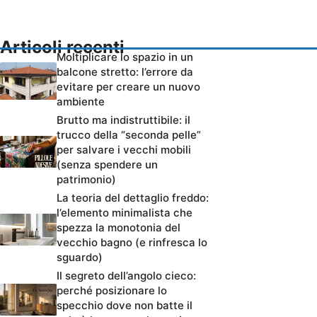
Articoli recenti
Moltiplicare lo spazio in un
balcone stretto: l’errore da
evitare per creare un nuovo
ambiente
Brutto ma indistruttibile: il
trucco della “seconda pelle”
per salvare i vecchi mobili
(senza spendere un
patrimonio)
La teoria del dettaglio freddo:
l’elemento minimalista che
spezza la monotonia del
vecchio bagno (e rinfresca lo
sguardo)
Il segreto dell’angolo cieco:
perché posizionare lo
specchio dove non batte il