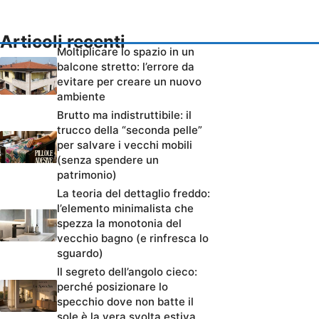
Articoli recenti
Moltiplicare lo spazio in un
balcone stretto: l’errore da
evitare per creare un nuovo
ambiente
Brutto ma indistruttibile: il
trucco della “seconda pelle”
per salvare i vecchi mobili
(senza spendere un
patrimonio)
La teoria del dettaglio freddo:
l’elemento minimalista che
spezza la monotonia del
vecchio bagno (e rinfresca lo
sguardo)
Il segreto dell’angolo cieco:
perché posizionare lo
specchio dove non batte il
sole è la vera svolta estiva